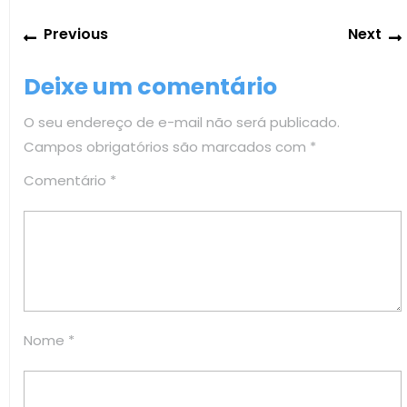
Navegação
Previous
Previous
Next
de
post:
Post
Deixe um comentário
O seu endereço de e-mail não será publicado.
Campos obrigatórios são marcados com
*
Comentário
*
Nome
*