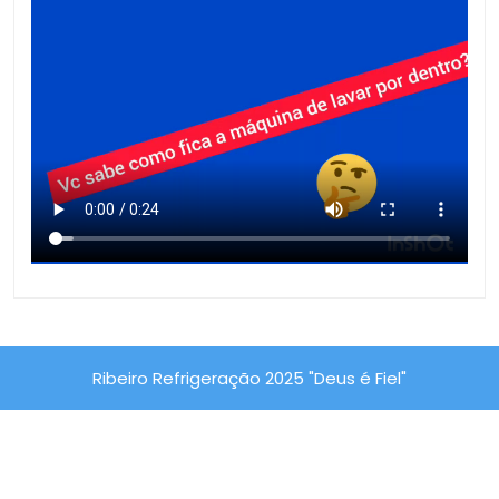
Ribeiro Refrigeração 2025 "Deus é Fiel"