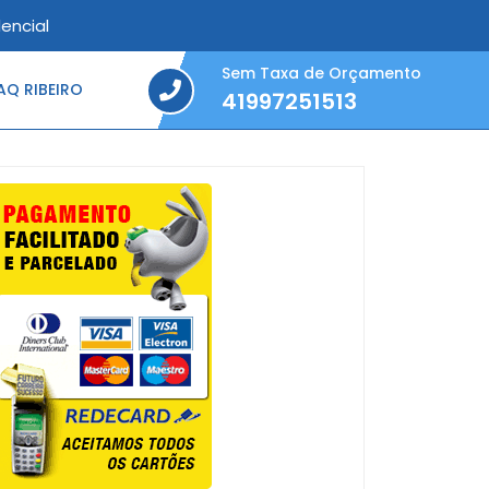
encial
Sem Taxa de Orçamento
Q RIBEIRO
41997251513
41997251513