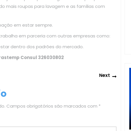
do mais roupas para lavagem e as famílias com
upação em estar sempre.
 trabalha em parceria com outras empresas como:
estar dentro dos padrões do mercado.
Brastemp Consul 326030802
Next
Next
post:
io
do.
Campos obrigatórios são marcados com
*