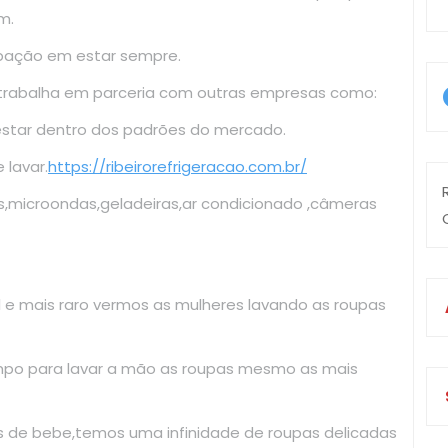
m.
upação em estar sempre.
 trabalha em parceria com outras empresas como:
estar dentro dos padrões do mercado.
lavar.
https://ribeirorefrigeracao.com.br/
s,microondas,geladeiras,ar condicionado ,câmeras
il e mais raro vermos as mulheres lavando as roupas
mpo para lavar a mão as roupas mesmo as mais
as de bebe,temos uma infinidade de roupas delicadas