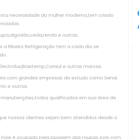
esta necessidade da mulher moderna,tem criado
enciadas.
upa,algodão,ceda,renda e outras.
 a Ribeiro Refrigeração tem a cada dia se
do.
ectrolux,Brastemp,Consul e outras marcas.
ria com grandes empresas de estudo como Senai
io e outras.
e manutenções,todos qualificados em sua área de
 que nossos clientes sejam bem atendidos desde o
 hoje é ocupado pela lavagem das roupas pois com