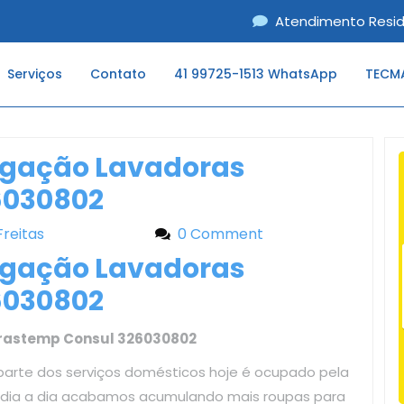
Atendimento Resid
Serviços
Contato
41 99725-1513 WhatsApp
TECMA
ugação Lavadoras
6030802
Freitas
Liliane Freitas
0 Comment
ugação Lavadoras
6030802
Brastemp Consul 326030802
parte dos serviços domésticos hoje é ocupado pela
o dia a dia acabamos acumulando mais roupas para