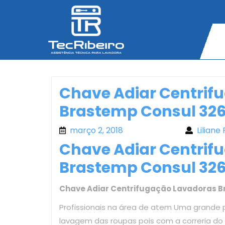
Skip
to
content
Chave Adiar Centrif
Brastemp Consul 32
março 2, 2018
março 2, 2018
Liliane 
Chave Adiar Centrif
Brastemp Consul 32
Chave Adiar Centrifugação Lavadoras 
Profissionais na área de atem Uma grande 
lavagem das roupas pois com a correria d