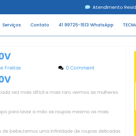
Atendimento Resid
Serviços
Contato
41 99725-1513 WhatsApp
TECMA
10V
ne Freitas
Liliane Freitas
0 Comment
10V
ada vez mais difícil e mais raro vermos as mulheres
mpo para lavar a mão as roupas mesmo as mais
as de bebe,temos uma infinidade de roupas delicadas