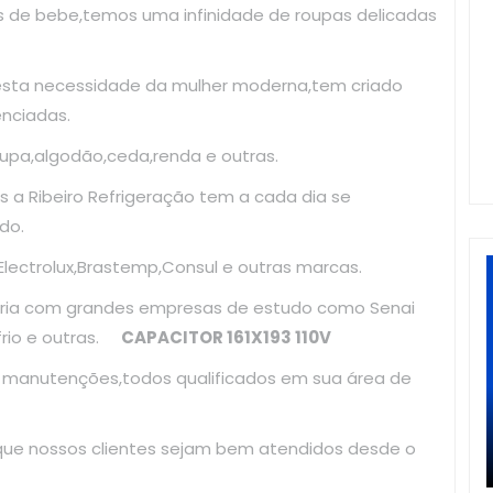
as de bebe,temos uma infinidade de roupas delicadas
esta necessidade da mulher moderna,tem criado
enciadas.
upa,algodão,ceda,renda e outras.
 a Ribeiro Refrigeração tem a cada dia se
do.
ectrolux,Brastemp,Consul e outras marcas.
ria com grandes empresas de estudo como Senai
frio e outras.
CAPACITOR 161X193 110V
e manutenções,todos qualificados em sua área de
 que nossos clientes sejam bem atendidos desde o