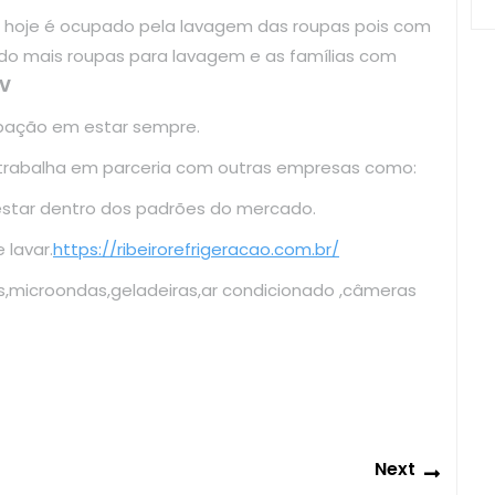
 hoje é ocupado pela lavagem das roupas pois com
do mais roupas para lavagem e as famílias com
0V
upação em estar sempre.
 trabalha em parceria com outras empresas como:
estar dentro dos padrões do mercado.
lavar.
https://ribeirorefrigeracao.com.br/
s,microondas,geladeiras,ar condicionado ,câmeras
Next
Next
post: