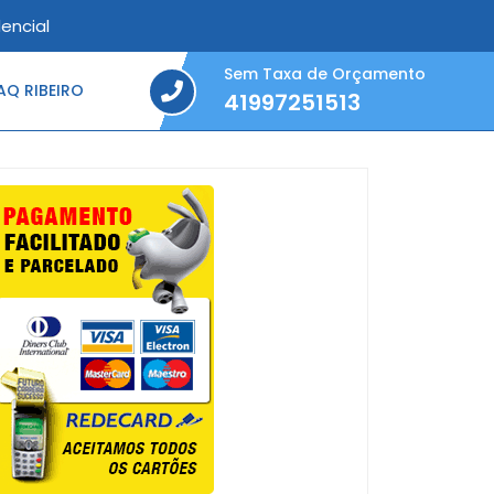
encial
Sem Taxa de Orçamento
Q RIBEIRO
41997251513
41997251513