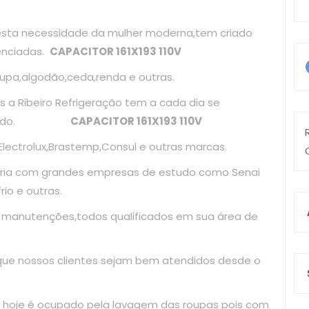
esta necessidade da mulher moderna,tem criado
enciadas.
CAPACITOR 161X193 110V
upa,algodão,ceda,renda e outras.
 a Ribeiro Refrigeração tem a cada dia se
atualizado.
CAPACITOR 161X193 110V
ectrolux,Brastemp,Consul e outras marcas.
ria com grandes empresas de estudo como Senai
io e outras.
e manutenções,todos qualificados em sua área de
 que nossos clientes sejam bem atendidos desde o
 hoje é ocupado pela lavagem das roupas pois com