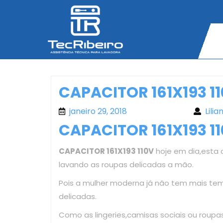
Skip
to
content
CAPACITOR 161X193 1
janeiro 29, 2018
janeiro 29, 2018
Lilia
CAPACITOR 161X193 1
CAPACITOR 161X193 110V
hoje em dia,esta c
lavando as roupas delicadas a mão.
Pois a mulher moderna já não tem mais te
delicadas.
Como as lingeries,camisas sociais ou roup