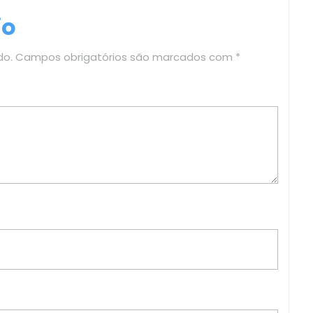
io
do.
Campos obrigatórios são marcados com
*