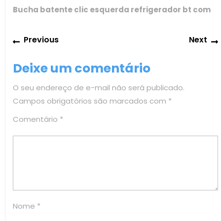
Bucha batente clic esquerda refrigerador bt com
Navegação
Previous
Previous
Next
de
post:
Post
Deixe um comentário
O seu endereço de e-mail não será publicado.
Campos obrigatórios são marcados com
*
Comentário
*
Nome
*