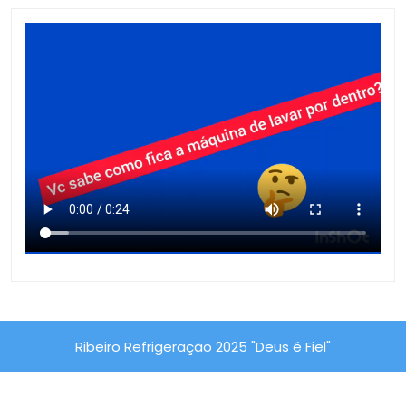
Ribeiro Refrigeração 2025 "Deus é Fiel"