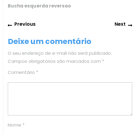
Bucha esquerda reversao
Navegação
Previous
Previous
Next
de
post:
Post
Deixe um comentário
O seu endereço de e-mail não será publicado.
Campos obrigatórios são marcados com
*
Comentário
*
Nome
*