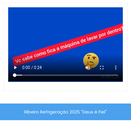
Ribeiro Refrigeração 2025 "Deus é Fiel"