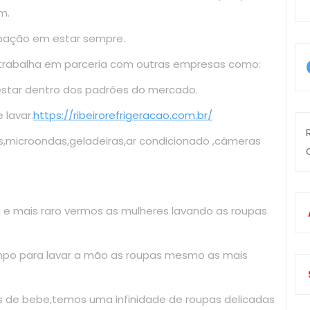
m.
upação em estar sempre.
 trabalha em parceria com outras empresas como:
estar dentro dos padrões do mercado.
lavar.
https://ribeirorefrigeracao.com.br/
s,microondas,geladeiras,ar condicionado ,câmeras
il e mais raro vermos as mulheres lavando as roupas
mpo para lavar a mão as roupas mesmo as mais
as de bebe,temos uma infinidade de roupas delicadas