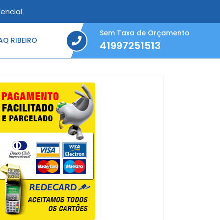
encial
Sem Taxa de Orçamento
Q RIBEIRO
41997251513
41997251513