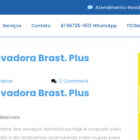
Atendimento Resid
Serviços
Contato
41 99725-1513 WhatsApp
TECMA
avadora Brast. Plus
reitas
Liliane Freitas
0 Comment
avadora Brast. Plus
s Marrom
parte dos serviços domésticos hoje é ocupado pela
o dia a dia acabamos acumulando mais roupas para