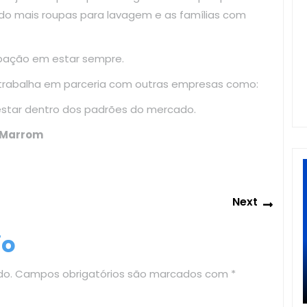
do mais roupas para lavagem e as famílias com
upação em estar sempre.
 trabalha em parceria com outras empresas como:
estar dentro dos padrões do mercado.
s Marrom
Next
Next
post:
io
do.
Campos obrigatórios são marcados com
*