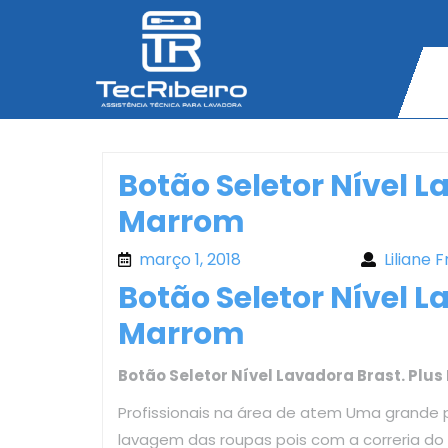
Skip
to
content
Botão Seletor Nível L
Marrom
março 1, 2018
março 1, 2018
Liliane F
Botão Seletor Nível L
Marrom
Botão Seletor Nível Lavadora Brast. Plu
Profissionais na área de atem Uma grande 
lavagem das roupas pois com a correria d