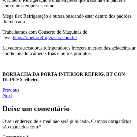
A Ribeiro Refrigeração é uma empresa que trabalha em parceria
com outras empresas como:
Mega flex Refrigeração e outras,buscando estar dentro dos padrões
do mercado.
Trabalhamos com Conserto de Maquinas de
lavar.
https://ribeirorefrigeracao.com.br/
Lavadoras,secadoras,refrigeradores,freezers,microondas,geladeiras,ar
condicionado ,câmeras frias e outros produtos.
BORRACHA DA PORTA INFERIOR REFRIG. BT CON
DUPLEX ribeiro
Navegação
Previous
Previous
Next
post:
Next
de
post:
Post
Deixe um comentário
O seu endereço de e-mail não será publicado.
Campos obrigatórios
são marcados com
*