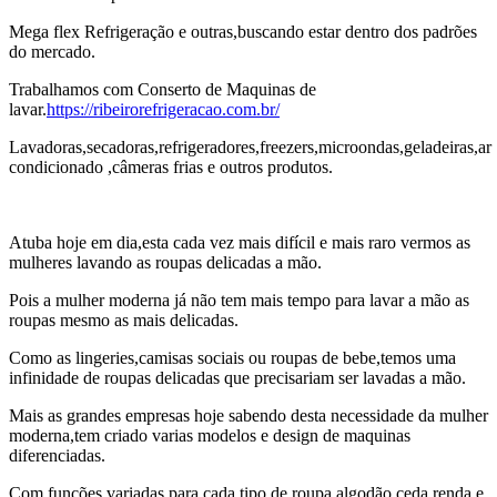
Mega flex Refrigeração e outras,buscando estar dentro dos padrões
do mercado.
Trabalhamos com Conserto de Maquinas de
lavar.
https://ribeirorefrigeracao.com.br/
Lavadoras,secadoras,refrigeradores,freezers,microondas,geladeiras,ar
condicionado ,câmeras frias e outros produtos.
Atuba hoje em dia,esta cada vez mais difícil e mais raro vermos as
mulheres lavando as roupas delicadas a mão.
Pois a mulher moderna já não tem mais tempo para lavar a mão as
roupas mesmo as mais delicadas.
Como as lingeries,camisas sociais ou roupas de bebe,temos uma
infinidade de roupas delicadas que precisariam ser lavadas a mão.
Mais as grandes empresas hoje sabendo desta necessidade da mulher
moderna,tem criado varias modelos e design de maquinas
diferenciadas.
Com funções variadas para cada tipo de roupa,algodão,ceda,renda e