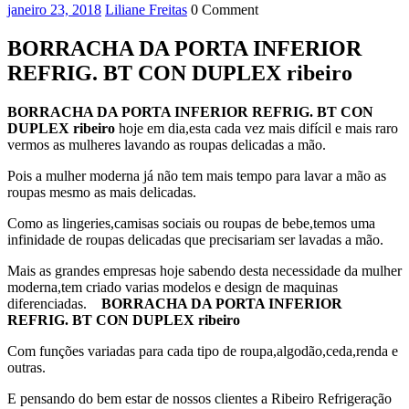
janeiro
Liliane
janeiro 23, 2018
Liliane Freitas
0 Comment
23,
Freitas
2018
BORRACHA DA PORTA INFERIOR
REFRIG. BT CON DUPLEX ribeiro
BORRACHA DA PORTA INFERIOR REFRIG. BT CON
DUPLEX ribeiro
hoje em dia,esta cada vez mais difícil e mais raro
vermos as mulheres lavando as roupas delicadas a mão.
Pois a mulher moderna já não tem mais tempo para lavar a mão as
roupas mesmo as mais delicadas.
Como as lingeries,camisas sociais ou roupas de bebe,temos uma
infinidade de roupas delicadas que precisariam ser lavadas a mão.
Mais as grandes empresas hoje sabendo desta necessidade da mulher
moderna,tem criado varias modelos e design de maquinas
diferenciadas.
BORRACHA DA PORTA INFERIOR
REFRIG. BT CON DUPLEX ribeiro
Com funções variadas para cada tipo de roupa,algodão,ceda,renda e
outras.
E pensando do bem estar de nossos clientes a Ribeiro Refrigeração