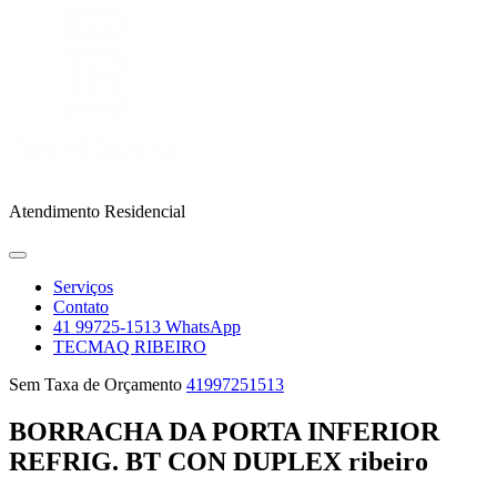
Skip
to
content
Atendimento Residencial
Open
Menu
Serviços
Contato
41 99725-1513 WhatsApp
TECMAQ RIBEIRO
Close
41997251513
Sem Taxa de Orçamento
41997251513
Menu
BORRACHA DA PORTA INFERIOR
REFRIG. BT CON DUPLEX ribeiro