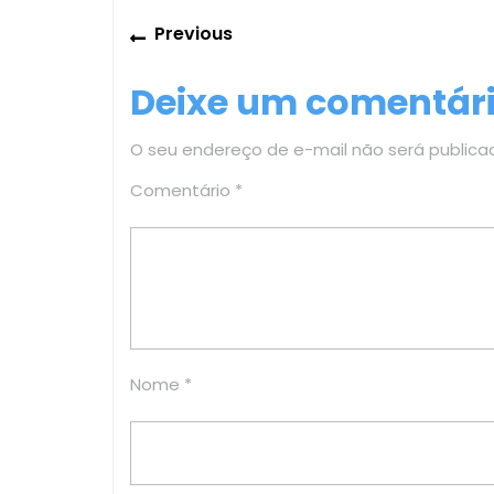
Navegação
Previous
Previous
de
post:
Deixe um comentár
Post
O seu endereço de e-mail não será publica
Comentário
*
Nome
*