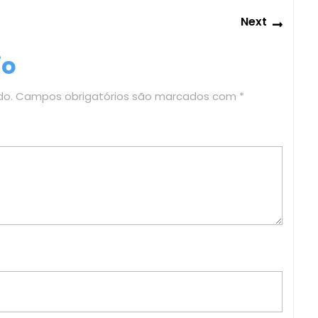
Next
Next
post:
io
do.
Campos obrigatórios são marcados com
*