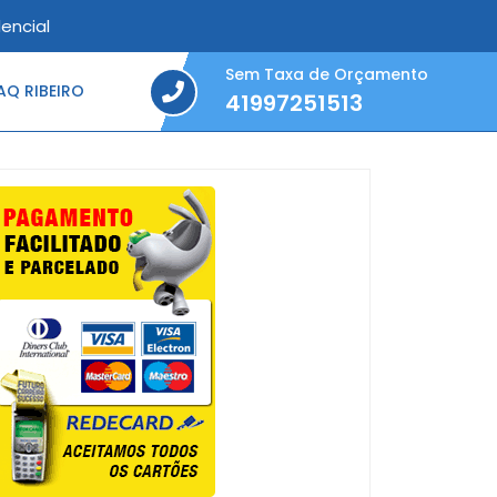
encial
Sem Taxa de Orçamento
Q RIBEIRO
41997251513
41997251513