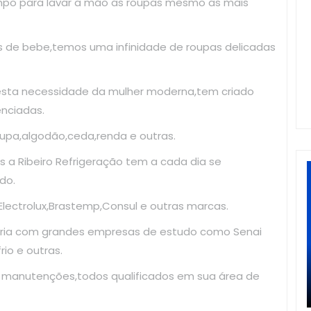
mpo para lavar a mão as roupas mesmo as mais
as de bebe,temos uma infinidade de roupas delicadas
esta necessidade da mulher moderna,tem criado
enciadas.
upa,algodão,ceda,renda e outras.
 a Ribeiro Refrigeração tem a cada dia se
do.
ectrolux,Brastemp,Consul e outras marcas.
ria com grandes empresas de estudo como Senai
io e outras.
e manutenções,todos qualificados em sua área de