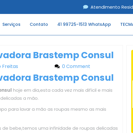
Atendimento Resid
Serviços
Contato
41 99725-1513 WhatsApp
TECMA
avadora Brastemp Consul
e Freitas
Liliane Freitas
0 Comment
avadora Brastemp Consul
onsul
hoje em dia,esta cada vez mais difícil e mais
 delicadas a mão.
mpo para lavar a mão as roupas mesmo as mais
as de bebe,temos uma infinidade de roupas delicadas