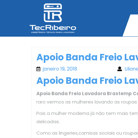
Skip
to
content
Apoio Banda Freio L
janeiro 19, 2018
janeiro 19, 2018
Lilian
Apoio Banda Freio L
Apoio Banda Freio Lavadora Brastemp C
raro vermos as mulheres lavando as roupas
Pois a mulher moderna já não tem mais te
delicadas.
Como as lingeries,camisas sociais ou roup