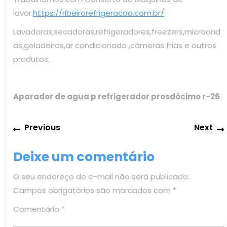
lavar.
https://ribeirorefrigeracao.com.br/
Lavadoras,secadoras,refrigeradores,freezers,microond
as,geladeiras,ar condicionado ,câmeras frias e outros
produtos.
Aparador de agua p refrigerador prosdócimo r-26
Navegação
Previous
Previous
Next
de
post:
Post
Deixe um comentário
O seu endereço de e-mail não será publicado.
Campos obrigatórios são marcados com
*
Comentário
*