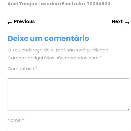
Anel Tanque Lavadora Electrolux 70094930
Navegação
Previous
Previous
Next
de
post:
Post
Deixe um comentário
O seu endereço de e-mail não será publicado.
Campos obrigatórios são marcados com
*
Comentário
*
Nome
*