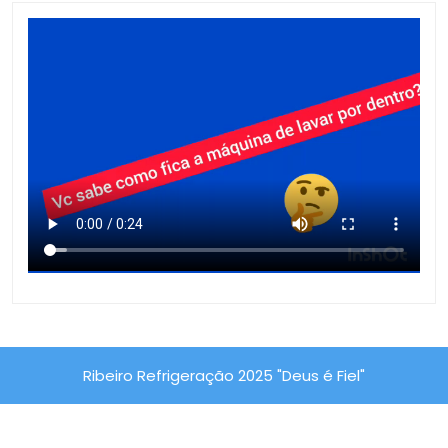
Ribeiro Refrigeração 2025 "Deus é Fiel"