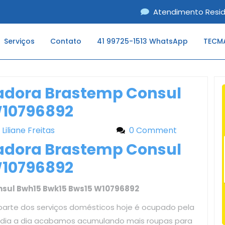
Atendimento Resid
Serviços
Contato
41 99725-1513 WhatsApp
TECMA
vadora Brastemp Consul
W10796892
Liliane Freitas
Liliane Freitas
0 Comment
vadora Brastemp Consul
W10796892
nsul Bwh15 Bwk15 Bws15 W10796892
parte dos serviços domésticos hoje é ocupado pela
o dia a dia acabamos acumulando mais roupas para