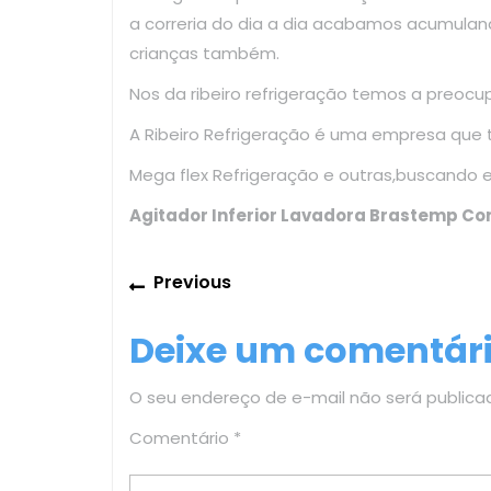
a correria do dia a dia acabamos acumulan
crianças também.
Nos da ribeiro refrigeração temos a preoc
A Ribeiro Refrigeração é uma empresa que
Mega flex Refrigeração e outras,buscando 
Agitador Inferior Lavadora Brastemp Co
Navegação
Previous
Previous
de
post:
Deixe um comentár
Post
O seu endereço de e-mail não será publica
Comentário
*