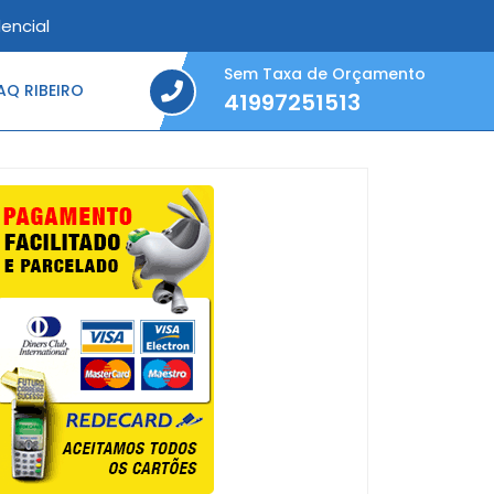
encial
Sem Taxa de Orçamento
Q RIBEIRO
41997251513
41997251513