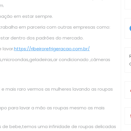
m.
upação em estar sempre.
 trabalha em parceria com outras empresas como:
estar dentro dos padrões do mercado.
lavar.
https://ribeirorefrigeracao.com.br/
s,microondas,geladeiras,ar condicionado ,câmeras
il e mais raro vermos as mulheres lavando as roupas
mpo para lavar a mão as roupas mesmo as mais
as de bebe,temos uma infinidade de roupas delicadas