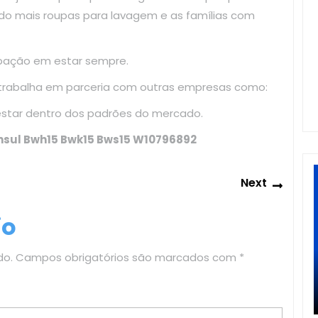
do mais roupas para lavagem e as famílias com
upação em estar sempre.
 trabalha em parceria com outras empresas como:
estar dentro dos padrões do mercado.
nsul Bwh15 Bwk15 Bws15 W10796892
Next
Next
post:
io
do.
Campos obrigatórios são marcados com
*