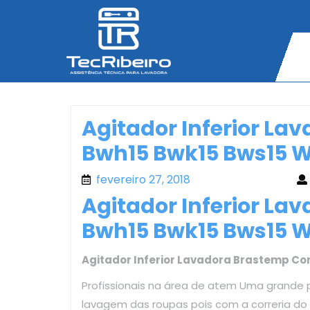
Skip
to
content
Agitador Inferior La
Bwh15 Bwk15 Bws15 
fevereiro 27, 2018
fevereiro 27, 2018
Agitador Inferior La
Bwh15 Bwk15 Bws15 
Agitador Inferior Lavadora Brastemp Co
Profissionais na área de atem Uma grande 
lavagem das roupas pois com a correria d