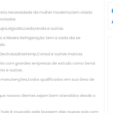
esta necessidade da mulher moderna,tem criado
enciadas.
upa,algodão,ceda,renda e outras.
 a Ribeiro Refrigeração tem a cada dia se
do.
ectrolux,Brastemp,Consul e outras marcas.
ria com grandes empresas de estudo como Senai
io e outras.
e manutenções,todos qualificados em sua área de
 que nossos clientes sejam bem atendidos desde o
 hoje é ocupado pela lavagem das roupas pois com