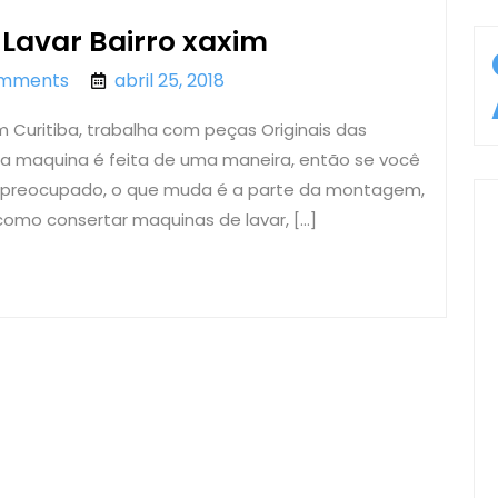
Conserto
Lavar Bairro xaxim
de
omments
abril 25, 2018
abril 25, 2018
Maquina
 Curitiba, trabalha com peças Originais das
de
da maquina é feita de uma maneira, então se você
Lavar
e preocupado, o que muda é a parte da montagem,
Bairro
como consertar maquinas de lavar, […]
xaxim