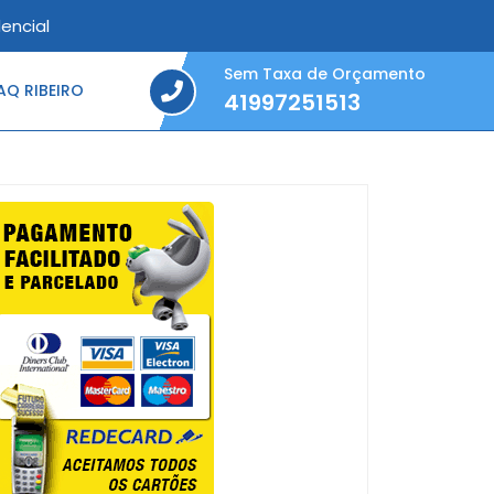
encial
Sem Taxa de Orçamento
Q RIBEIRO
41997251513
41997251513