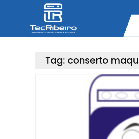
Skip
to
content
Tag:
conserto maqui