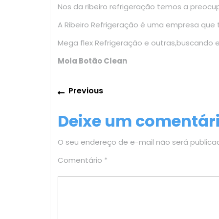
Nos da ribeiro refrigeração temos a preoc
A Ribeiro Refrigeração é uma empresa que
Mega flex Refrigeração e outras,buscando 
Mola Botão Clean
Navegação
Previous
Previous
de
post:
Deixe um comentár
Post
O seu endereço de e-mail não será publica
Comentário
*