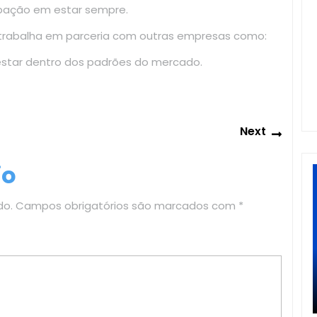
upação em estar sempre.
 trabalha em parceria com outras empresas como:
estar dentro dos padrões do mercado.
Next
Next
post:
io
do.
Campos obrigatórios são marcados com
*