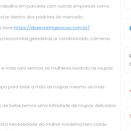
 trabalha em parceria com outras empresas como:
estar dentro dos padrões do mercado.
lavar.
https://ribeirorefrigeracao.com.br/
s,microondas,geladeiras,ar condicionado ,câmeras
il e mais raro vermos as mulheres lavando as roupas
mpo para lavar a mão as roupas mesmo as mais
as de bebe,temos uma infinidade de roupas delicadas
esta necessidade da mulher moderna,tem criado