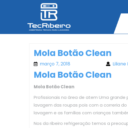
Skip
to
content
Mola Botão Clean
março 7, 2018
março 7, 2018
Liliane
Mola Botão Clean
Mola Botão Clean
Profissionais na área de atem Uma grande 
lavagem das roupas pois com a correria d
lavagem e as famílias com crianças també
Nos da ribeiro refrigeração temos a preoc