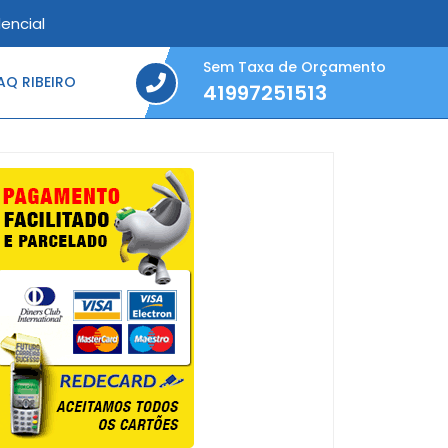
encial
Sem Taxa de Orçamento
Q RIBEIRO
41997251513
41997251513