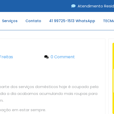
Atendimento Resid
Serviços
Contato
41 99725-1513 WhatsApp
TECMA
 Freitas
Liliane Freitas
0 Comment
parte dos serviços domésticos hoje é ocupado pela
o dia a dia acabamos acumulando mais roupas para
m.
upação em estar sempre.